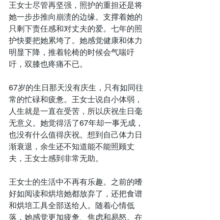
王女士尽管再坚强，照护的重担还是将
她一步步推向崩溃的边缘。支撑着她的
只剩下责任感和对丈夫的爱。七年的照
护快要把她累垮了。她感觉健康和体力
明显下降，推着轮椅的时候会气喘吁
吁，双膝也疼痛不已。
67岁的生日那天没有庆生，只有如同往
常的忙碌和疲惫。王女士说自小体弱，
人生就是一直在受苦，所以庆祝生日毫
无意义。她觉得活了67年却一事无成，
也没有什么值得庆祝。想到自己体力日
渐衰退，余生还不知道能不能照顾丈
夫，王女士感到非常无助。
王女士的生活中不再有乐趣。之前的嗜
好如阅读和烘培她都放弃了，还把食谱
和烘培工具全部送给人。随着心情低
落，她感觉更加疲惫、焦虑和易怒。在