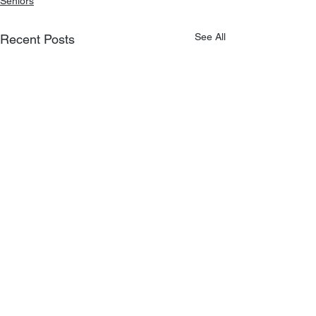
Seniors
See All
Recent Posts
浪子回头
Comments
不可能的任务