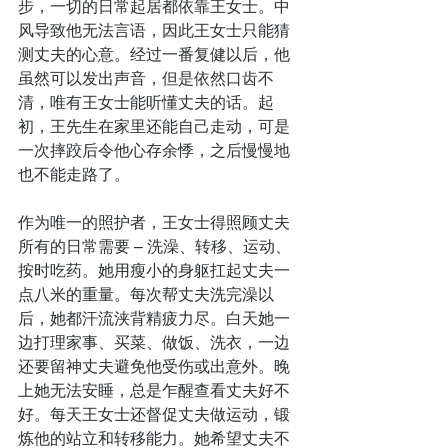
步，一切的日常起居都依靠王女士。中
风导致他无法言语，因此王女士只能猜
测丈夫的心意。经过一番复健以后，他
虽然可以发出声音，但是依然口齿不
清，唯有王女士能听懂丈夫的话。起
初，王先生在家里还能自己走动，可是
一次摔跤后令他心存余悸，之后慢慢地
也不能走路了。
作为唯一的照护者，王女士得照顾丈夫
所有的日常需要 – 洗澡、转移、运动、
按时吃药。她用瘦小的身躯扛起丈夫一
点八米的重量。每次帮丈夫洗完澡以
后，她都汗流浃背精疲力尽。白天她一
边打理家事、买菜、做饭、洗衣，一边
还要留神丈夫避免他受伤或出意外。晚
上她无法安睡，总是乍醒查看丈夫好不
好。每天王女士还督促丈夫做运动，锻
炼他的站立和转移能力。她希望丈夫不